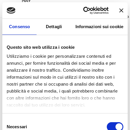
NAV
Home
Iscrizioni
Family Run
Percorso
Consenso
Dettagli
Informazioni sui cookie
Nessun risultato trovato.
Questo sito web utilizza i cookie
Utilizziamo i cookie per personalizzare contenuti ed
annunci, per fornire funzionalità dei social media e per
analizzare il nostro traffico. Condividiamo inoltre
informazioni sul modo in cui utilizzi il nostro sito con i
Cookies policy
|
Privacy policy
|
Disclaimer
nostri partner che si occupano di analisi dei dati web,
pubblicità e social media, i quali potrebbero combinarle
Eventi Sportivi Palmanova – Associazione
con altre informazioni che hai fornito loro o che hanno
Sportiva Dilettantistica | Via Grado, 5 – 33057
raccolto dal tuo utilizzo dei loro servizi.
Palmanova (UD)
Eventi Sportivi Palmanova A.S.D. website
is
Selezione
licensed under
CC BY-NC-ND 4.0
Necessari
del